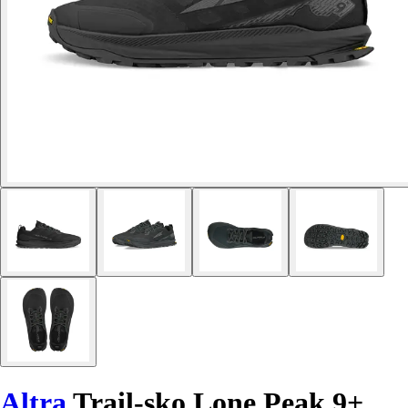
Altra
Trail-sko Lone Peak 9+