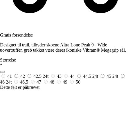
Gratis forsendelse
Designet til trail, tilbyder skoene Altra Lone Peak 9+ Wide
uovertruffen greb takket være deres ikoniske Vibram® Megagrip sål.
Størrelse
*
41
42
42,5
24t
43
44
44,5
24t
45
24t
46
24t
46,5
47
48
49
50
Dette felt er påkrævet