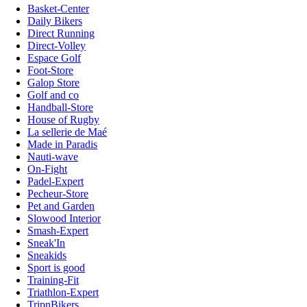
Basket-Center
Daily Bikers
Direct Running
Direct-Volley
Espace Golf
Foot-Store
Galop Store
Golf and co
Handball-Store
House of Rugby
La sellerie de Maé
Made in Paradis
Nauti-wave
On-Fight
Padel-Expert
Pecheur-Store
Pet and Garden
Slowood Interior
Smash-Expert
Sneak'In
Sneakids
Sport is good
Training-Fit
Triathlon-Expert
TripnBikers