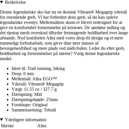
Beskrivelse
Denne legendariske sko har nu en ikonisk Vibram® Megagrip ydersål
for enestående greb. Vi har forbedret dens greb, så du kan opleve
legendariske eventyr. Mellemsålens skum er blevet redesignet for at
give en komfortabel fornemmelse på terrænet. De sømløse indlæg og
det ripstop mesh overskud tilbyder fremragende holdbarhed over lange
afstande. Nyd komforten Altra med vores drop-fri design og et mere
rummeligt forfodsafsnit, som giver dine tæer masser af
bevægelsesfrihed og mere plads ved midt-foden. Leder du efter greb,
holdbarhed og fornemmelser på stierne? Vælg denne legendariske
model.
Ideel til: Trail running, hiking
Drop: 0 mm
Mellemsål: Altra EGO™
Ydersål: Vibram® Megagrip
Vægt: 11.55 oz / 327.7 g
Dæmpning: Mid
Dæmpningshøjde: 25mm
Footshape: Original
Sammensætning: Tekstil
Yderligere information
Mærke
Altra