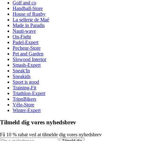
Golf and co
Handball-Store
House of Rugby
La sellerie de Maé
Made in Paradis
Nauti-wave
On-Fight
Padel-Expert
Pecheur-Store
Pet and Garden
Slowood Interior
Smash-Expert
Sneak'In
Sneakids
Sport is good
Training-Fit
Triathlon-Expert
TripnBikers
Vélo-Store
Winter-Expert
Tilmeld dig vores nyhedsbrev
Få 10 % rabat ved at tilmelde dig vores nyhedsbrev
Tilmeld dig