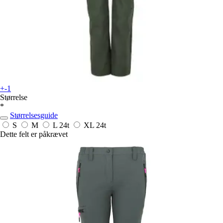
+-1
Størrelse
*
Størrelsesguide
S
M
L
24t
XL
24t
Dette felt er påkrævet