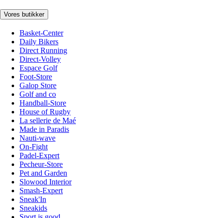
Vores butikker
Basket-Center
Daily Bikers
Direct Running
Direct-Volley
Espace Golf
Foot-Store
Galop Store
Golf and co
Handball-Store
House of Rugby
La sellerie de Maé
Made in Paradis
Nauti-wave
On-Fight
Padel-Expert
Pecheur-Store
Pet and Garden
Slowood Interior
Smash-Expert
Sneak'In
Sneakids
Sport is good