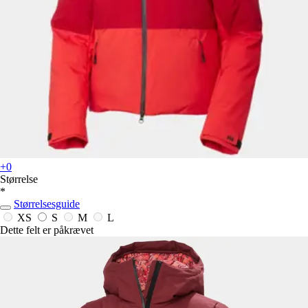
+0
Størrelse
*
Størrelsesguide
XS
S
M
L
Dette felt er påkrævet