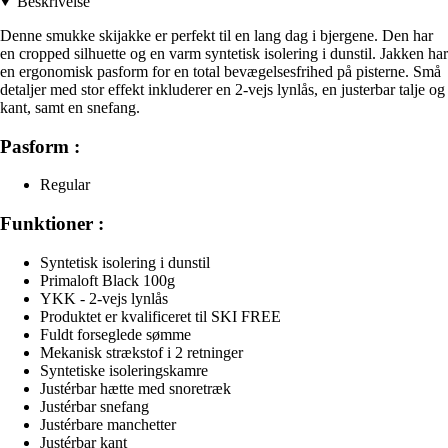
Beskrivelse
Denne smukke skijakke er perfekt til en lang dag i bjergene. Den har
en cropped silhuette og en varm syntetisk isolering i dunstil. Jakken har
en ergonomisk pasform for en total bevægelsesfrihed på pisterne. Små
detaljer med stor effekt inkluderer en 2-vejs lynlås, en justerbar talje og
kant, samt en snefang.
Pasform :
Regular
Funktioner :
Syntetisk isolering i dunstil
Primaloft Black 100g
YKK - 2-vejs lynlås
Produktet er kvalificeret til SKI FREE
Fuldt forseglede sømme
Mekanisk strækstof i 2 retninger
Syntetiske isoleringskamre
Justérbar hætte med snoretræk
Justérbar snefang
Justérbare manchetter
Justérbar kant