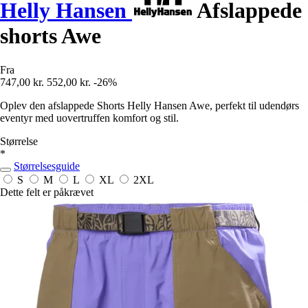
Helly Hansen
Afslappede
shorts Awe
Fra
747,00 kr.
552,00 kr.
-26%
Oplev den afslappede Shorts Helly Hansen Awe, perfekt til udendørs
eventyr med uovertruffen komfort og stil.
Størrelse
*
Størrelsesguide
S
M
L
XL
2XL
Dette felt er påkrævet