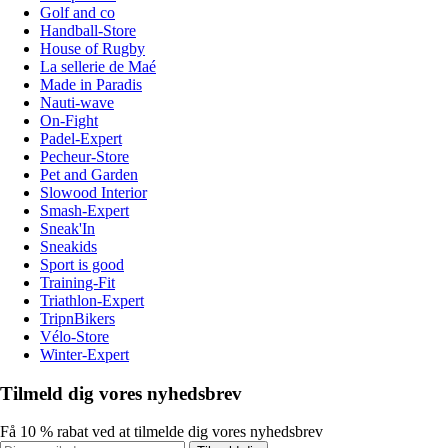
Golf and co
Handball-Store
House of Rugby
La sellerie de Maé
Made in Paradis
Nauti-wave
On-Fight
Padel-Expert
Pecheur-Store
Pet and Garden
Slowood Interior
Smash-Expert
Sneak'In
Sneakids
Sport is good
Training-Fit
Triathlon-Expert
TripnBikers
Vélo-Store
Winter-Expert
Tilmeld dig vores nyhedsbrev
Få 10 % rabat ved at tilmelde dig vores nyhedsbrev