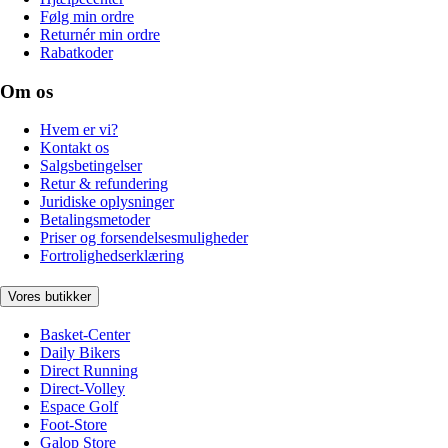
Følg min ordre
Returnér min ordre
Rabatkoder
Om os
Hvem er vi?
Kontakt os
Salgsbetingelser
Retur & refundering
Juridiske oplysninger
Betalingsmetoder
Priser og forsendelsesmuligheder
Fortrolighedserklæring
Vores butikker
Basket-Center
Daily Bikers
Direct Running
Direct-Volley
Espace Golf
Foot-Store
Galop Store