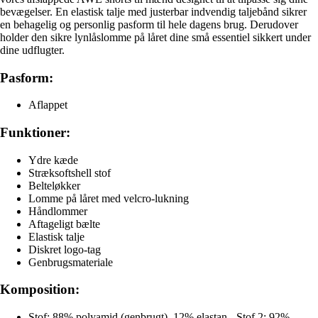
bevægelser. En elastisk talje med justerbar indvendig taljebånd sikrer
en behagelig og personlig pasform til hele dagens brug. Derudover
holder den sikre lynlåslomme på låret dine små essentiel sikkert under
dine udflugter.
Pasform:
Aflappet
Funktioner:
Ydre kæde
Stræksoftshell stof
Belteløkker
Lomme på låret med velcro-lukning
Håndlommer
Aftageligt bælte
Elastisk talje
Diskret logo-tag
Genbrugsmateriale
Komposition:
Stof: 88% polyamid (genbrugt), 12% elastan - Stof 2: 92%