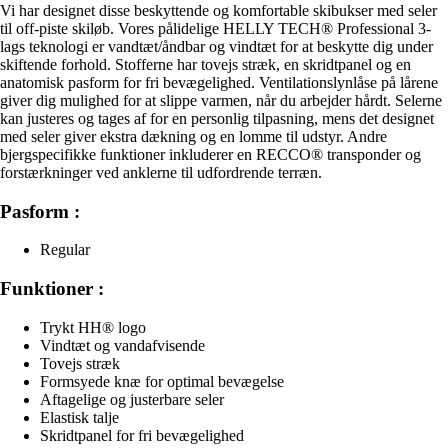
Vi har designet disse beskyttende og komfortable skibukser med seler
til off-piste skiløb. Vores pålidelige HELLY TECH® Professional 3-
lags teknologi er vandtæt/åndbar og vindtæt for at beskytte dig under
skiftende forhold. Stofferne har tovejs stræk, en skridtpanel og en
anatomisk pasform for fri bevægelighed. Ventilationslynlåse på lårene
giver dig mulighed for at slippe varmen, når du arbejder hårdt. Selerne
kan justeres og tages af for en personlig tilpasning, mens det designet
med seler giver ekstra dækning og en lomme til udstyr. Andre
bjergspecifikke funktioner inkluderer en RECCO® transponder og
forstærkninger ved anklerne til udfordrende terræn.
Pasform :
Regular
Funktioner :
Trykt HH® logo
Vindtæt og vandafvisende
Tovejs stræk
Formsyede knæ for optimal bevægelse
Aftagelige og justerbare seler
Elastisk talje
Skridtpanel for fri bevægelighed