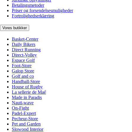
Betalingsmetoder
Priser og forsendelsesmuligheder
Fortrolighedserklæring
Vores butikker
Basket-Center
Daily Bikers
Direct Running
Direct-Volley
Espace Golf
Foot-Store
Galop Store
Golf and co
Handball-Store
House of Rugby
La sellerie de Maé
Made in Paradis
Nauti-wave
On-Fight
Padel-Expert
Pecheur-Store
Pet and Garden
Slowood Interior