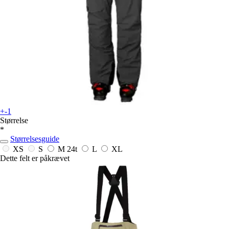
+-1
Størrelse
*
Størrelsesguide
XS
S
M
24t
L
XL
Dette felt er påkrævet