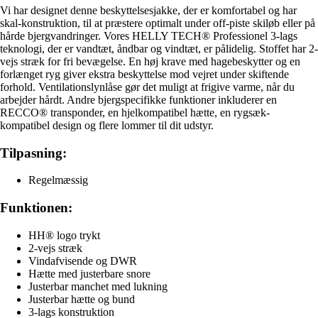
Vi har designet denne beskyttelsesjakke, der er komfortabel og har
skal-konstruktion, til at præstere optimalt under off-piste skiløb eller på
hårde bjergvandringer. Vores HELLY TECH® Professionel 3-lags
teknologi, der er vandtæt, åndbar og vindtæt, er pålidelig. Stoffet har 2-
vejs stræk for fri bevægelse. En høj krave med hagebeskytter og en
forlænget ryg giver ekstra beskyttelse mod vejret under skiftende
forhold. Ventilationslynlåse gør det muligt at frigive varme, når du
arbejder hårdt. Andre bjergspecifikke funktioner inkluderer en
RECCO® transponder, en hjelkompatibel hætte, en rygsæk-
kompatibel design og flere lommer til dit udstyr.
Tilpasning:
Regelmæssig
Funktionen:
HH® logo trykt
2-vejs stræk
Vindafvisende og DWR
Hætte med justerbare snore
Justerbar manchet med lukning
Justerbar hætte og bund
3-lags konstruktion