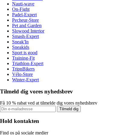
Nauti-wave
On-Fight
Padel-Expert
Pecheur-Store
Pet and Garden
Slowood Interior
Smash-Expert
Sneak'In
Sneakids
Sport is good
Training-Fit
Triathlon-Expert
TripnBikers
Vélo-Store
Winter-Expert
Tilmeld dig vores nyhedsbrev
Få 10 % rabat ved at tilmelde dig vores nyhedsbrev
Tilmeld dig
Hold kontakten
Find os på sociale medier