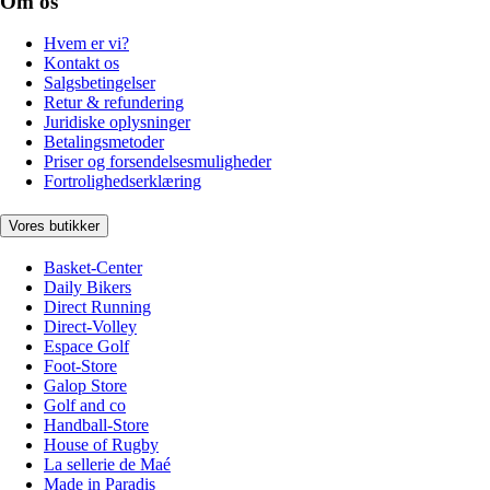
Om os
Hvem er vi?
Kontakt os
Salgsbetingelser
Retur & refundering
Juridiske oplysninger
Betalingsmetoder
Priser og forsendelsesmuligheder
Fortrolighedserklæring
Vores butikker
Basket-Center
Daily Bikers
Direct Running
Direct-Volley
Espace Golf
Foot-Store
Galop Store
Golf and co
Handball-Store
House of Rugby
La sellerie de Maé
Made in Paradis