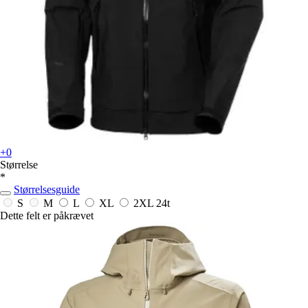
+0
Størrelse
*
Størrelsesguide
S
M
L
XL
2XL
24t
Dette felt er påkrævet