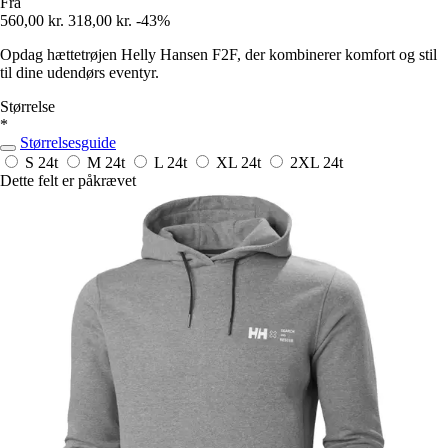
Fra
560,00 kr.
318,00 kr.
-43%
Opdag hættetrøjen Helly Hansen F2F, der kombinerer komfort og stil
til dine udendørs eventyr.
Størrelse
*
Størrelsesguide
S
24t
M
24t
L
24t
XL
24t
2XL
24t
Dette felt er påkrævet