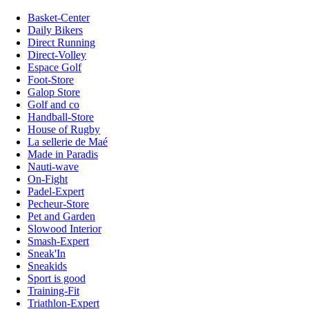
Basket-Center
Daily Bikers
Direct Running
Direct-Volley
Espace Golf
Foot-Store
Galop Store
Golf and co
Handball-Store
House of Rugby
La sellerie de Maé
Made in Paradis
Nauti-wave
On-Fight
Padel-Expert
Pecheur-Store
Pet and Garden
Slowood Interior
Smash-Expert
Sneak'In
Sneakids
Sport is good
Training-Fit
Triathlon-Expert