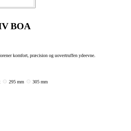
 HV BOA
rener komfort, præcision og uovertruffen ydeevne.
t
295 mm
305 mm