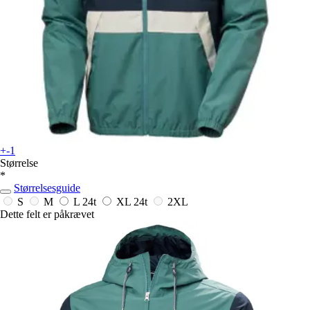
+-1
Størrelse
*
Størrelsesguide
S
M
L
24t
XL
24t
2XL
Dette felt er påkrævet