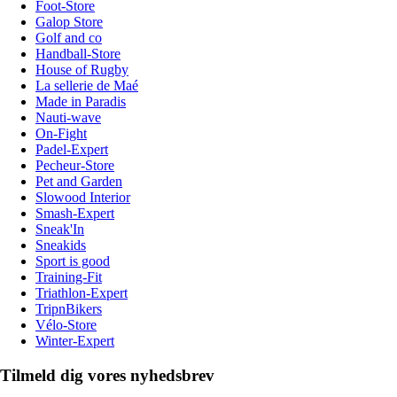
Foot-Store
Galop Store
Golf and co
Handball-Store
House of Rugby
La sellerie de Maé
Made in Paradis
Nauti-wave
On-Fight
Padel-Expert
Pecheur-Store
Pet and Garden
Slowood Interior
Smash-Expert
Sneak'In
Sneakids
Sport is good
Training-Fit
Triathlon-Expert
TripnBikers
Vélo-Store
Winter-Expert
Tilmeld dig vores nyhedsbrev