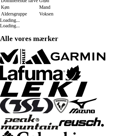
Dominerende farve
Grøn
Køn
Mand
Aldersgruppe
Voksen
Loading...
Loading...
Alle vores mærker