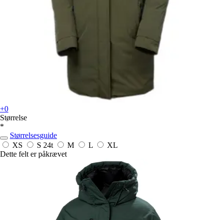
+0
Størrelse
*
Størrelsesguide
XS
S
24t
M
L
XL
Dette felt er påkrævet