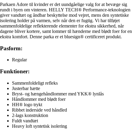
Parkaen Adore til kvinder er det uundgåelige valg for at bevæge sig
rundt i byen om vinteren. HELLY TECH® Performance-teknologien
giver vandtæt og åndbar beskyttelse mod vejret, mens den syntetiske
isolering holder på varmen, selv når den er fugtig. Vi har tilføjet
sammenfoldelige reflekterende elementer for ekstra sikkerhed, når
dagene bliver kortere, samt lommer til hænderne med blødt foer for en
ekstra komfort. Denne parka er et bluesign® certificeret produkt.
Pasform:
Regular
Funktioner:
Sammenfoldeligt refleks
Justerbar hætte
Bryst- og hængehåndlommer med YKK® lynlås
Håndlommer med blødt foer
HH® logo trykt
Ribbet inderside ved håndled
2-lags konstruktion
Fuldt vandtæt
Heavy loft syntetisk isolering