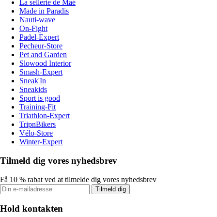
La sellerie de Maé
Made in Paradis
Nauti-wave
On-Fight
Padel-Expert
Pecheur-Store
Pet and Garden
Slowood Interior
Smash-Expert
Sneak'In
Sneakids
Sport is good
Training-Fit
Triathlon-Expert
TripnBikers
Vélo-Store
Winter-Expert
Tilmeld dig vores nyhedsbrev
Få 10 % rabat ved at tilmelde dig vores nyhedsbrev
Tilmeld dig
Hold kontakten