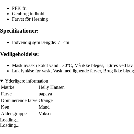
PFK-fri
Genbrug indhold
Farvet fôr i løsning
Specifikationer:
Indvendig søm længde: 71 cm
Vedligeholdelse:
Maskinvask i koldt vand - 30°C, Må ikke bleges, Tørres ved lav 
Luk lynlåse før vask, Vask med lignende farver, Brug ikke blødgøre
Yderligere information
Mærke
Helly Hansen
Farve
papaya
Dominerende farve
Orange
Køn
Mand
Aldersgruppe
Voksen
Loading...
Loading...