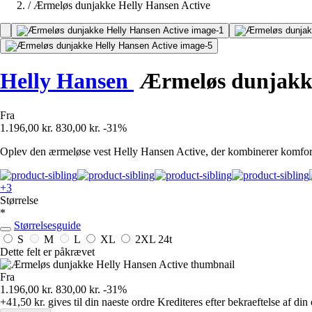
/
Ærmeløs dunjakke Helly Hansen Active
Helly Hansen
Ærmeløs dunjakke
Fra
1.196,00 kr.
830,00 kr.
-31%
Oplev den ærmeløse vest Helly Hansen Active, der kombinerer komfort
+3
Størrelse
*
Størrelsesguide
S
M
L
XL
2XL
24t
Dette felt er påkrævet
Fra
1.196,00 kr.
830,00 kr.
-31%
+41,50 kr.
gives til din naeste ordre
Krediteres efter bekraeftelse af din