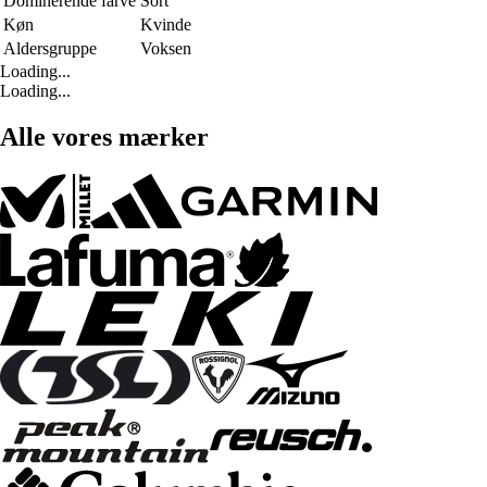
Dominerende farve
Sort
Køn
Kvinde
Aldersgruppe
Voksen
Loading...
Loading...
Alle vores mærker