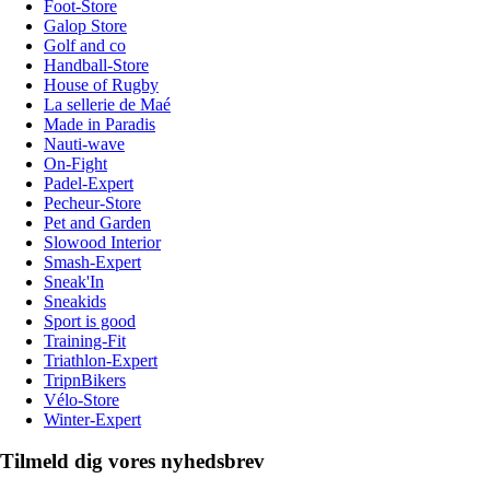
Foot-Store
Galop Store
Golf and co
Handball-Store
House of Rugby
La sellerie de Maé
Made in Paradis
Nauti-wave
On-Fight
Padel-Expert
Pecheur-Store
Pet and Garden
Slowood Interior
Smash-Expert
Sneak'In
Sneakids
Sport is good
Training-Fit
Triathlon-Expert
TripnBikers
Vélo-Store
Winter-Expert
Tilmeld dig vores nyhedsbrev