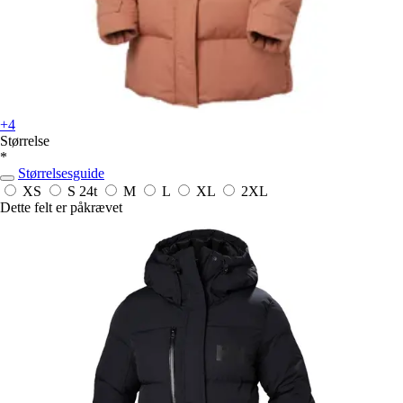
+4
Størrelse
*
Størrelsesguide
XS
S
24t
M
L
XL
2XL
Dette felt er påkrævet