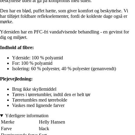
beskyttelse uden at gå på kompromis med stilen.
Den har en blød, puffet hætte, som giver komfort og beskyttelse. Vi
har tilføjet foldbare reflekselementer, fordi de koldeste dage også er
mørke.
Ydersiden har en PFC-fri vandafvisende behandling - en gevinst for
dig og miljøet.
Indhold af fibre:
Yderside: 100 % polyamid
For: 100 % polyamid
Isolering: 60 % polyester, 40 % polyester (genanvendt)
Plejevejledning:
Brug ikke skyllemiddel
Tørres i tørretumbler, indtil den er helt tør
Tørretumbles med tørrebolde
Vaskes med lignende farver
Yderligere information
Mærke
Helly Hansen
Farve
black