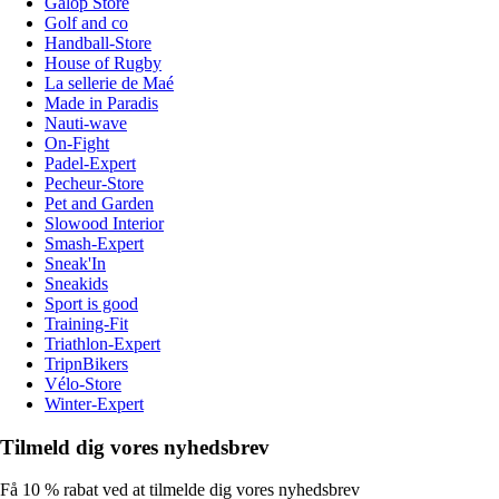
Galop Store
Golf and co
Handball-Store
House of Rugby
La sellerie de Maé
Made in Paradis
Nauti-wave
On-Fight
Padel-Expert
Pecheur-Store
Pet and Garden
Slowood Interior
Smash-Expert
Sneak'In
Sneakids
Sport is good
Training-Fit
Triathlon-Expert
TripnBikers
Vélo-Store
Winter-Expert
Tilmeld dig vores nyhedsbrev
Få 10 % rabat ved at tilmelde dig vores nyhedsbrev