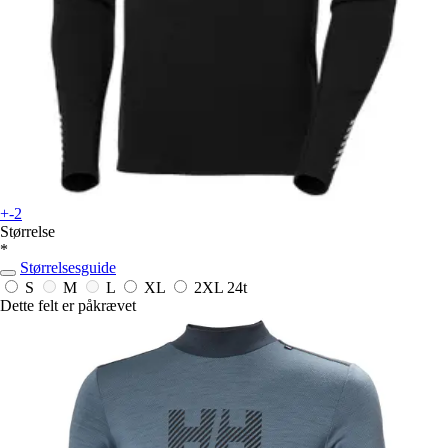
+-2
Størrelse
*
Størrelsesguide
S
M
L
XL
2XL
24t
Dette felt er påkrævet