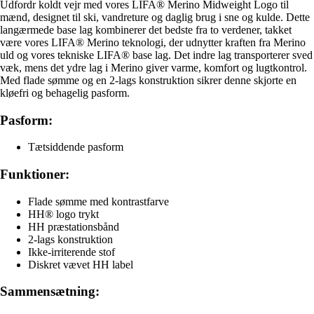
Udfordr koldt vejr med vores LIFA® Merino Midweight Logo til
mænd, designet til ski, vandreture og daglig brug i sne og kulde. Dette
langærmede base lag kombinerer det bedste fra to verdener, takket
være vores LIFA® Merino teknologi, der udnytter kraften fra Merino
uld og vores tekniske LIFA® base lag. Det indre lag transporterer sved
væk, mens det ydre lag i Merino giver varme, komfort og lugtkontrol.
Med flade sømme og en 2-lags konstruktion sikrer denne skjorte en
kløefri og behagelig pasform.
Pasform:
Tætsiddende pasform
Funktioner:
Flade sømme med kontrastfarve
HH® logo trykt
HH præstationsbånd
2-lags konstruktion
Ikke-irriterende stof
Diskret vævet HH label
Sammensætning: