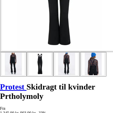
Protest
Skidragt til kvinder
Prtholymoly
Fra
1.345,00 kr.
903,00 kr.
-33%