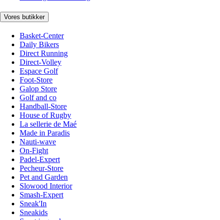
Vores butikker
Basket-Center
Daily Bikers
Direct Running
Direct-Volley
Espace Golf
Foot-Store
Galop Store
Golf and co
Handball-Store
House of Rugby
La sellerie de Maé
Made in Paradis
Nauti-wave
On-Fight
Padel-Expert
Pecheur-Store
Pet and Garden
Slowood Interior
Smash-Expert
Sneak'In
Sneakids