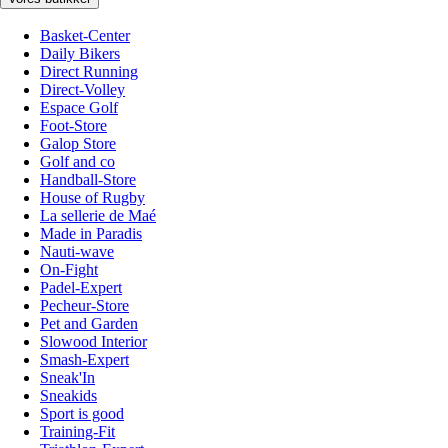
Basket-Center
Daily Bikers
Direct Running
Direct-Volley
Espace Golf
Foot-Store
Galop Store
Golf and co
Handball-Store
House of Rugby
La sellerie de Maé
Made in Paradis
Nauti-wave
On-Fight
Padel-Expert
Pecheur-Store
Pet and Garden
Slowood Interior
Smash-Expert
Sneak'In
Sneakids
Sport is good
Training-Fit