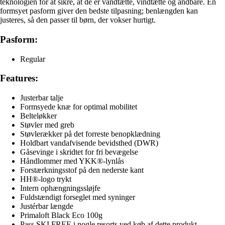
teknologien for at sikre, at de er vandtætte, vindtætte og åndbare. En
formsyet pasform giver den bedste tilpasning; benlængden kan
justeres, så den passer til børn, der vokser hurtigt.
Pasform:
Regular
Features:
Justerbar talje
Formsyede knæ for optimal mobilitet
Belteløkker
Støvler med greb
Støvlerækker på det forreste benopklædning
Holdbart vandafvisende bevidsthed (DWR)
Gåsevinge i skridtet for fri bevægelse
Håndlommer med YKK®-lynlås
Forstærkningsstof på den nederste kant
HH®-logo trykt
Intern ophængningssløjfe
Fuldstændigt forseglet med syninger
Justérbar længde
Primaloft Black Eco 100g
Pass SKI FREE i nogle resorts ved køb af dette produkt