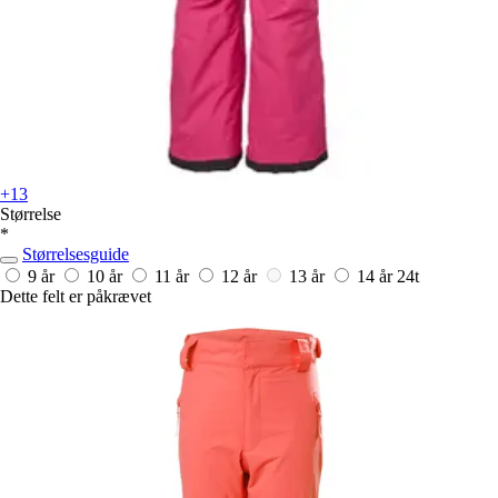
+13
Størrelse
*
Størrelsesguide
9 år
10 år
11 år
12 år
13 år
14 år
24t
Dette felt er påkrævet