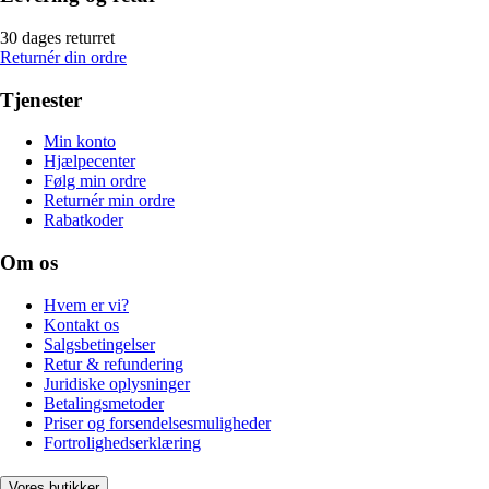
30 dages returret
Returnér din ordre
Tjenester
Min konto
Hjælpecenter
Følg min ordre
Returnér min ordre
Rabatkoder
Om os
Hvem er vi?
Kontakt os
Salgsbetingelser
Retur & refundering
Juridiske oplysninger
Betalingsmetoder
Priser og forsendelsesmuligheder
Fortrolighedserklæring
Vores butikker