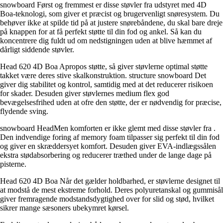
snowboard Først og fremmest er disse støvler fra udstyret med 4D
Boa-teknologi, som giver et præcist og brugervenligt snøresystem. Du
behøver ikke at spilde tid på at justere snørebåndene, du skal bare dreje
på knappen for at få perfekt støtte til din fod og ankel. Så kan du
koncentrere dig fuldt ud om nedstigningen uden at blive hæmmet af
dårligt siddende støvler.
Head 620 4D Boa Apropos støtte, så giver støvlerne optimal støtte
takket være deres stive skalkonstruktion. structure snowboard Det
giver dig stabilitet og kontrol, samtidig med at det reducerer risikoen
for skader. Desuden giver støvlernes medium flex god
bevægelsesfrihed uden at ofre den støtte, der er nødvendig for præcise,
flydende sving.
snowboard HeadMen komforten er ikke glemt med disse støvler fra .
Den indvendige foring af memory foam tilpasser sig perfekt til din fod
og giver en skræddersyet komfort. Desuden giver EVA-indlægssålen
ekstra stødabsorbering og reducerer træthed under de lange dage på
pisterne.
Head 620 4D Boa Når det gælder holdbarhed, er støvlerne designet til
at modstå de mest ekstreme forhold. Deres polyuretanskal og gummisål
giver fremragende modstandsdygtighed over for slid og stød, hvilket
sikrer mange sæsoners ubekymret kørsel.