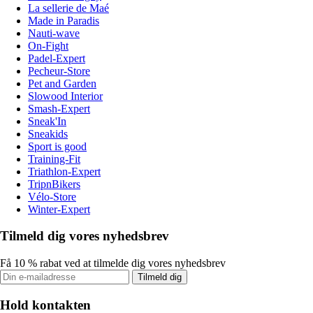
La sellerie de Maé
Made in Paradis
Nauti-wave
On-Fight
Padel-Expert
Pecheur-Store
Pet and Garden
Slowood Interior
Smash-Expert
Sneak'In
Sneakids
Sport is good
Training-Fit
Triathlon-Expert
TripnBikers
Vélo-Store
Winter-Expert
Tilmeld dig vores nyhedsbrev
Få 10 % rabat ved at tilmelde dig vores nyhedsbrev
Tilmeld dig
Hold kontakten