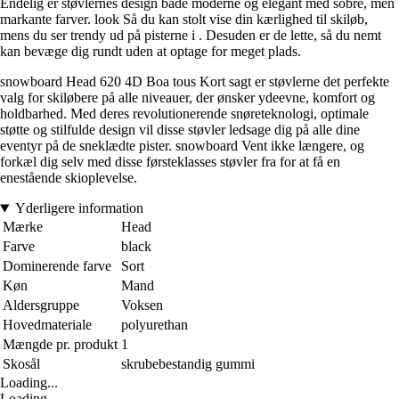
Endelig er støvlernes design både moderne og elegant med sobre, men
markante farver. look Så du kan stolt vise din kærlighed til skiløb,
mens du ser trendy ud på pisterne i . Desuden er de lette, så du nemt
kan bevæge dig rundt uden at optage for meget plads.
snowboard Head 620 4D Boa tous Kort sagt er støvlerne det perfekte
valg for skiløbere på alle niveauer, der ønsker ydeevne, komfort og
holdbarhed. Med deres revolutionerende snøreteknologi, optimale
støtte og stilfulde design vil disse støvler ledsage dig på alle dine
eventyr på de sneklædte pister. snowboard Vent ikke længere, og
forkæl dig selv med disse førsteklasses støvler fra for at få en
enestående skioplevelse.
Yderligere information
Mærke
Head
Farve
black
Dominerende farve
Sort
Køn
Mand
Aldersgruppe
Voksen
Hovedmateriale
polyurethan
Mængde pr. produkt
1
Skosål
skrubebestandig gummi
Loading...
Loading...