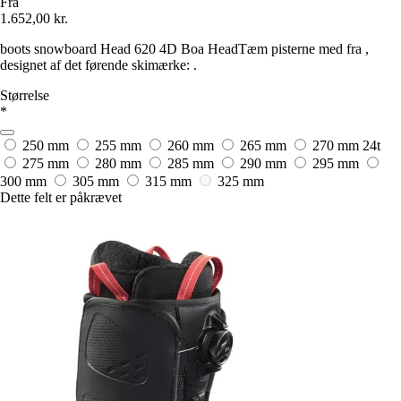
Fra
1.652,00 kr.
boots snowboard Head 620 4D Boa HeadTæm pisterne med fra ,
designet af det førende skimærke: .
Størrelse
*
250 mm
255 mm
260 mm
265 mm
270 mm
24t
275 mm
280 mm
285 mm
290 mm
295 mm
300 mm
305 mm
315 mm
325 mm
Dette felt er påkrævet