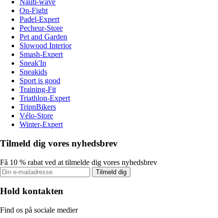
Nauti-wave
On-Fight
Padel-Expert
Pecheur-Store
Pet and Garden
Slowood Interior
Smash-Expert
Sneak'In
Sneakids
Sport is good
Training-Fit
Triathlon-Expert
TripnBikers
Vélo-Store
Winter-Expert
Tilmeld dig vores nyhedsbrev
Få 10 % rabat ved at tilmelde dig vores nyhedsbrev
Tilmeld dig
Hold kontakten
Find os på sociale medier