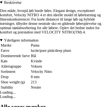
Beskrivelse
Den måde, hvorpå løb burde føles. Elegant design, exceptionel
komfort, Velocity NITRO 4 er den ideelle model til løbetræning og
fitnesskonkurrencer. Fra korte distancer til lange løb og hybride
træninger, tilbyder denne neutrale sko en glidende løbeoplevelse og
optimal stødabsorbering for alle løbere. Oplev det bedste inden for
komfort og præstation med VELOCITY NITRO(TM) 4.
Yderligere information
Mærke
Puma
Farve
lucite/pure pink/deep plum
Dominerende farve
Blå
Køn
Kvinde
Aldersgruppe
Voksen
Sortiment
Velocity Nitro
Drop
8 mm
Shoe weight (g)
213
Stability
Neutre
Loading...
Loading...
Alle vores mærker