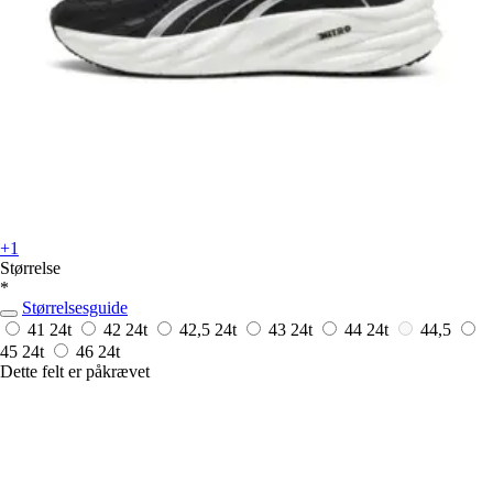
+1
Størrelse
*
Størrelsesguide
41
24t
42
24t
42,5
24t
43
24t
44
24t
44,5
45
24t
46
24t
Dette felt er påkrævet