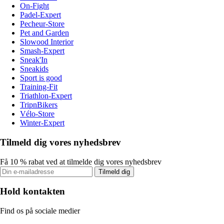
On-Fight
Padel-Expert
Pecheur-Store
Pet and Garden
Slowood Interior
Smash-Expert
Sneak'In
Sneakids
Sport is good
Training-Fit
Triathlon-Expert
TripnBikers
Vélo-Store
Winter-Expert
Tilmeld dig vores nyhedsbrev
Få 10 % rabat ved at tilmelde dig vores nyhedsbrev
Tilmeld dig
Hold kontakten
Find os på sociale medier