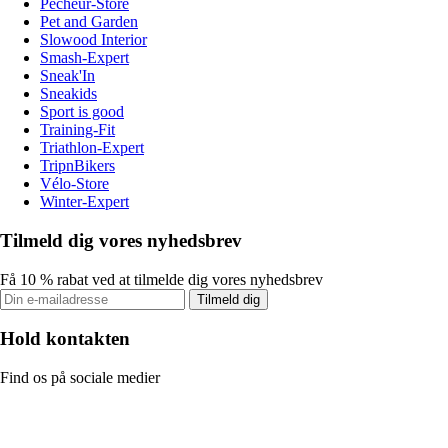
Pecheur-Store
Pet and Garden
Slowood Interior
Smash-Expert
Sneak'In
Sneakids
Sport is good
Training-Fit
Triathlon-Expert
TripnBikers
Vélo-Store
Winter-Expert
Tilmeld dig vores nyhedsbrev
Få 10 % rabat ved at tilmelde dig vores nyhedsbrev
Tilmeld dig
Hold kontakten
Find os på sociale medier