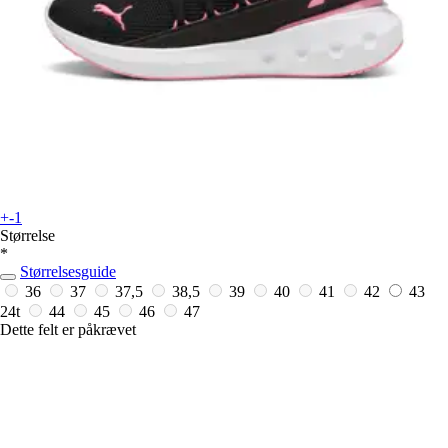
+-1
Størrelse
*
Størrelsesguide
36
37
37,5
38,5
39
40
41
42
43
24t
44
45
46
47
Dette felt er påkrævet