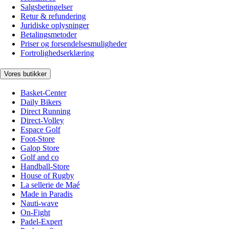
Salgsbetingelser
Retur & refundering
Juridiske oplysninger
Betalingsmetoder
Priser og forsendelsesmuligheder
Fortrolighedserklæring
Vores butikker
Basket-Center
Daily Bikers
Direct Running
Direct-Volley
Espace Golf
Foot-Store
Galop Store
Golf and co
Handball-Store
House of Rugby
La sellerie de Maé
Made in Paradis
Nauti-wave
On-Fight
Padel-Expert