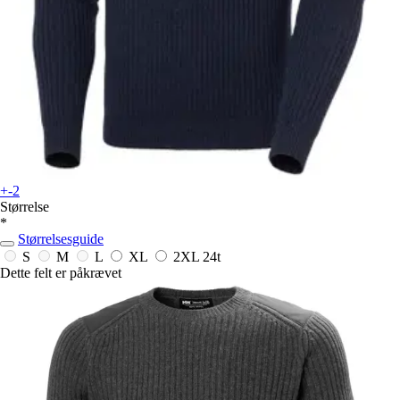
+-2
Størrelse
*
Størrelsesguide
S
M
L
XL
2XL
24t
Dette felt er påkrævet