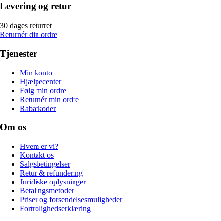
Levering og retur
30 dages returret
Returnér din ordre
Tjenester
Min konto
Hjælpecenter
Følg min ordre
Returnér min ordre
Rabatkoder
Om os
Hvem er vi?
Kontakt os
Salgsbetingelser
Retur & refundering
Juridiske oplysninger
Betalingsmetoder
Priser og forsendelsesmuligheder
Fortrolighedserklæring