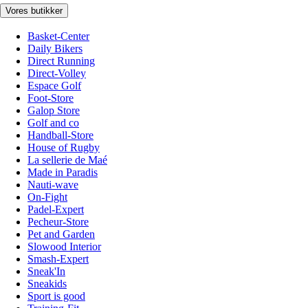
Vores butikker
Basket-Center
Daily Bikers
Direct Running
Direct-Volley
Espace Golf
Foot-Store
Galop Store
Golf and co
Handball-Store
House of Rugby
La sellerie de Maé
Made in Paradis
Nauti-wave
On-Fight
Padel-Expert
Pecheur-Store
Pet and Garden
Slowood Interior
Smash-Expert
Sneak'In
Sneakids
Sport is good