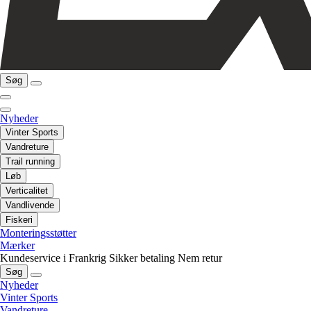
Søg
Nyheder
Vinter Sports
Vandreture
Trail running
Løb
Verticalitet
Vandlivende
Fiskeri
Monteringsstøtter
Mærker
Kundeservice i Frankrig
Sikker betaling
Nem retur
Søg
Nyheder
Vinter Sports
Vandreture