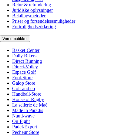
Retur & refundering
Juridiske oplysninger
Betalingsmetoder
Priser og forsendelsesmuligheder
Fortrolighedserklæring
Vores butikker
Basket-Center
Daily Bikers
Direct Running
Direct-Volley
Espace Golf
Foot-Store
Galop Store
Golf and co
Handball-Store
House of Rugby
La sellerie de Maé
Made in Paradis
Nauti-wave
On-Fight
Padel-Expert
Pecheur-Store