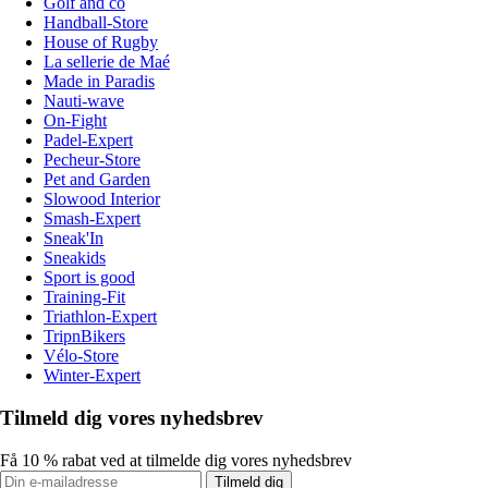
Golf and co
Handball-Store
House of Rugby
La sellerie de Maé
Made in Paradis
Nauti-wave
On-Fight
Padel-Expert
Pecheur-Store
Pet and Garden
Slowood Interior
Smash-Expert
Sneak'In
Sneakids
Sport is good
Training-Fit
Triathlon-Expert
TripnBikers
Vélo-Store
Winter-Expert
Tilmeld dig vores nyhedsbrev
Få 10 % rabat ved at tilmelde dig vores nyhedsbrev
Tilmeld dig