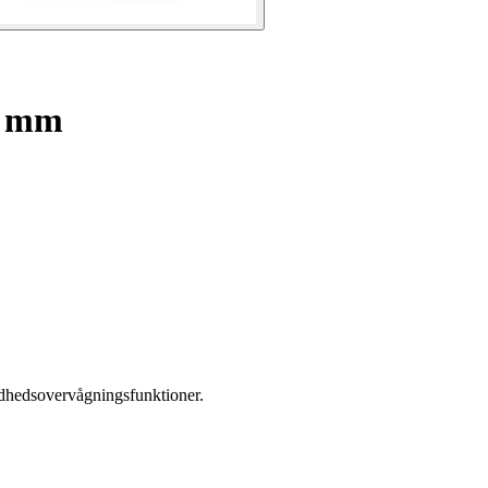
0 mm
ndhedsovervågningsfunktioner.