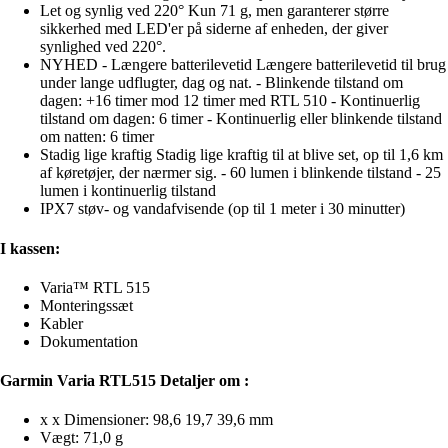
Let og synlig ved 220° Kun 71 g, men garanterer større
sikkerhed med LED'er på siderne af enheden, der giver
synlighed ved 220°.
NYHED - Længere batterilevetid Længere batterilevetid til brug
under lange udflugter, dag og nat. - Blinkende tilstand om
dagen: +16 timer mod 12 timer med RTL 510 - Kontinuerlig
tilstand om dagen: 6 timer - Kontinuerlig eller blinkende tilstand
om natten: 6 timer
Stadig lige kraftig Stadig lige kraftig til at blive set, op til 1,6 km
af køretøjer, der nærmer sig. - 60 lumen i blinkende tilstand - 25
lumen i kontinuerlig tilstand
IPX7 støv- og vandafvisende (op til 1 meter i 30 minutter)
I kassen:
Varia™ RTL 515
Monteringssæt
Kabler
Dokumentation
Garmin Varia RTL515 Detaljer om :
x x Dimensioner: 98,6 19,7 39,6 mm
Vægt: 71,0 g