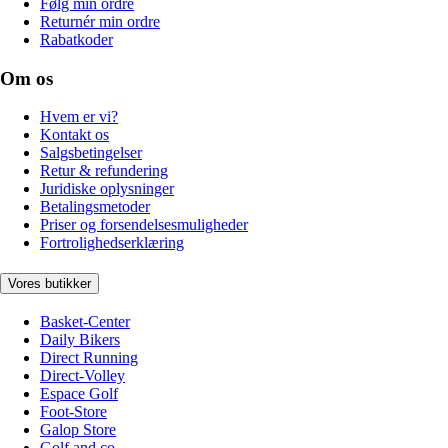
Følg min ordre
Returnér min ordre
Rabatkoder
Om os
Hvem er vi?
Kontakt os
Salgsbetingelser
Retur & refundering
Juridiske oplysninger
Betalingsmetoder
Priser og forsendelsesmuligheder
Fortrolighedserklæring
Vores butikker
Basket-Center
Daily Bikers
Direct Running
Direct-Volley
Espace Golf
Foot-Store
Galop Store
Golf and co