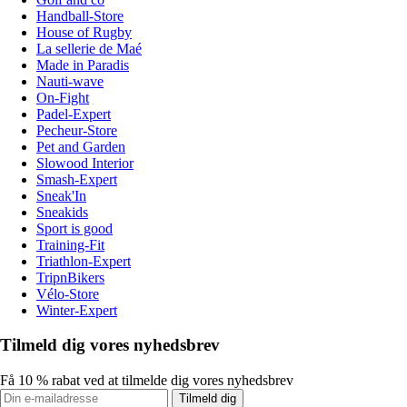
Handball-Store
House of Rugby
La sellerie de Maé
Made in Paradis
Nauti-wave
On-Fight
Padel-Expert
Pecheur-Store
Pet and Garden
Slowood Interior
Smash-Expert
Sneak'In
Sneakids
Sport is good
Training-Fit
Triathlon-Expert
TripnBikers
Vélo-Store
Winter-Expert
Tilmeld dig vores nyhedsbrev
Få 10 % rabat ved at tilmelde dig vores nyhedsbrev
Tilmeld dig