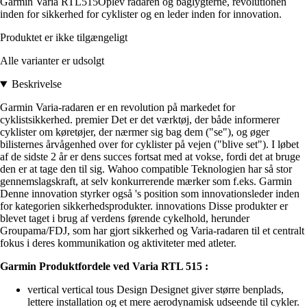
Garmin Varia RTL515Oplev radaren og baglygterne, revolutionen
inden for sikkerhed for cyklister og en leder inden for innovation.
Produktet er ikke tilgængeligt
Alle varianter er udsolgt
Beskrivelse
Garmin Varia-radaren er en revolution på markedet for
cyklistsikkerhed. premier Det er det værktøj, der både informerer
cyklister om køretøjer, der nærmer sig bag dem ("se"), og øger
bilisternes årvågenhed over for cyklister på vejen ("blive set"). I løbet
af de sidste 2 år er dens succes fortsat med at vokse, fordi det at bruge
den er at tage den til sig. Wahoo compatible Teknologien har så stor
gennemslagskraft, at selv konkurrerende mærker som f.eks. Garmin
Denne innovation styrker også 's position som innovationsleder inden
for kategorien sikkerhedsprodukter. innovations Disse produkter er
blevet taget i brug af verdens førende cykelhold, herunder
Groupama/FDJ, som har gjort sikkerhed og Varia-radaren til et centralt
fokus i deres kommunikation og aktiviteter med atleter.
Garmin Produktfordele ved Varia RTL 515 :
vertical vertical tous Design Designet giver større benplads,
lettere installation og et mere aerodynamisk udseende til cykler.