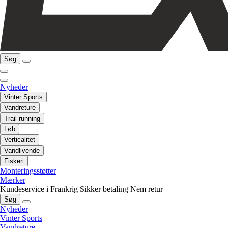
Søg
Nyheder
Vinter Sports
Vandreture
Trail running
Løb
Verticalitet
Vandlivende
Fiskeri
Monteringsstøtter
Mærker
Kundeservice i Frankrig
Sikker betaling
Nem retur
Søg
Nyheder
Vinter Sports
Vandreture