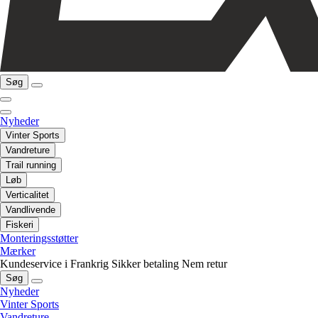
Søg
Nyheder
Vinter Sports
Vandreture
Trail running
Løb
Verticalitet
Vandlivende
Fiskeri
Monteringsstøtter
Mærker
Kundeservice i Frankrig
Sikker betaling
Nem retur
Søg
Nyheder
Vinter Sports
Vandreture