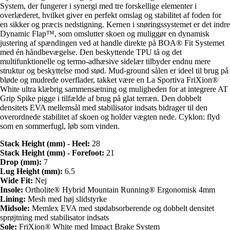
System, der fungerer i synergi med tre forskellige elementer i
overlæderet, hvilket giver en perfekt omslag og stabilitet af foden for
en sikker og præcis nedstigning. Kernen i snøringssystemet er det indre
Dynamic Flap™, som omslutter skoen og muliggør en dynamisk
justering af spændingen ved at handle direkte på BOA® Fit Systemet
med én håndbevægelse. Den beskyttende TPU tå og det
multifunktionelle og termo-adhæsive sidelær tilbyder endnu mere
struktur og beskyttelse mod stød. Mud-ground sålen er ideel til brug på
bløde og mudrede overflader, takket være en La Sportiva FriXion®
White ultra klæbrig sammensætning og muligheden for at integrere AT
Grip Spike pigge i tilfælde af brug på glat terræn. Den dobbelt
densitets EVA mellemsål med stabilisator indsats bidrager til den
overordnede stabilitet af skoen og holder vægten nede. Cyklon: flyd
som en sommerfugl, løb som vinden.
Stack Height (mm) - Heel:
28
Stack Height (mm) - Forefoot:
21
Drop (mm):
7
Lug Height (mm):
6.5
Wide Fit:
Nej
Insole:
Ortholite® Hybrid Mountain Running® Ergonomisk 4mm
Lining:
Mesh med høj slidstyrke
Midsole:
Memlex EVA med stødabsorberende og dobbelt densitet
sprøjtning med stabilisator indsats
Sole:
FriXion® White med Impact Brake System