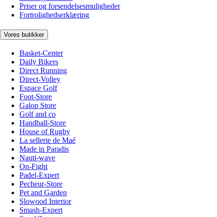
Priser og forsendelsesmuligheder
Fortrolighedserklæring
Vores butikker
Basket-Center
Daily Bikers
Direct Running
Direct-Volley
Espace Golf
Foot-Store
Galop Store
Golf and co
Handball-Store
House of Rugby
La sellerie de Maé
Made in Paradis
Nauti-wave
On-Fight
Padel-Expert
Pecheur-Store
Pet and Garden
Slowood Interior
Smash-Expert