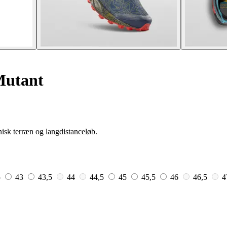
Mutant
nisk terræn og langdistanceløb.
5
43
43,5
44
44,5
45
45,5
46
46,5
4