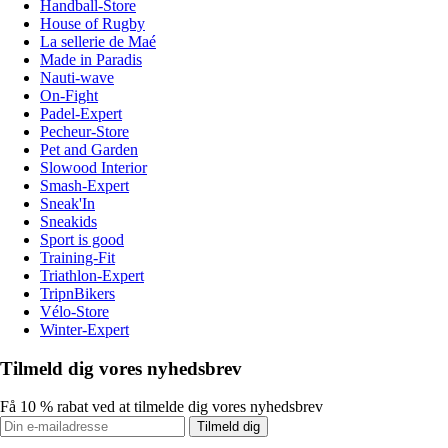
Handball-Store
House of Rugby
La sellerie de Maé
Made in Paradis
Nauti-wave
On-Fight
Padel-Expert
Pecheur-Store
Pet and Garden
Slowood Interior
Smash-Expert
Sneak'In
Sneakids
Sport is good
Training-Fit
Triathlon-Expert
TripnBikers
Vélo-Store
Winter-Expert
Tilmeld dig vores nyhedsbrev
Få 10 % rabat ved at tilmelde dig vores nyhedsbrev
Tilmeld dig