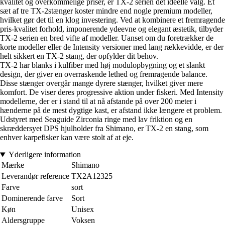
kvalitet og overkommelige priser, er TX-2 serien det ideelle valg. Et
sæt af tre TX-2stænger koster mindre end nogle premium modeller,
hvilket gør det til en klog investering. Ved at kombinere et fremragende
pris-kvalitet forhold, imponerende ydeevne og elegant æstetik, tilbyder
TX-2 serien en bred vifte af modeller. Uanset om du foretrækker de
korte modeller eller de Intensity versioner med lang rækkevidde, er der
helt sikkert en TX-2 stang, der opfylder dit behov.
TX-2 har blanks i kulfiber med høj modulopbygning og et slankt
design, der giver en overraskende lethed og fremragende balance.
Disse stænger overgår mange dyrere stænger, hvilket giver mere
komfort. De viser deres progressive aktion under fiskeri. Med Intensity
modellerne, der er i stand til at nå afstande på over 200 meter i
hænderne på de mest dygtige kast, er afstand ikke længere et problem.
Udstyret med Seaguide Zirconia ringe med lav friktion og en
skræddersyet DPS hjulholder fra Shimano, er TX-2 en stang, som
enhver karpefisker kan være stolt af at eje.
Yderligere information
Mærke
Shimano
Leverandør reference
TX2A12325
Farve
sort
Dominerende farve
Sort
Køn
Unisex
Aldersgruppe
Voksen