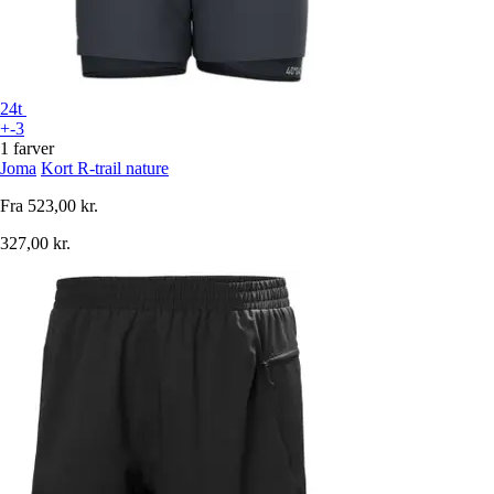
24t
+-3
1 farver
Joma
Kort R-trail nature
Fra
523,00 kr.
327,00 kr.