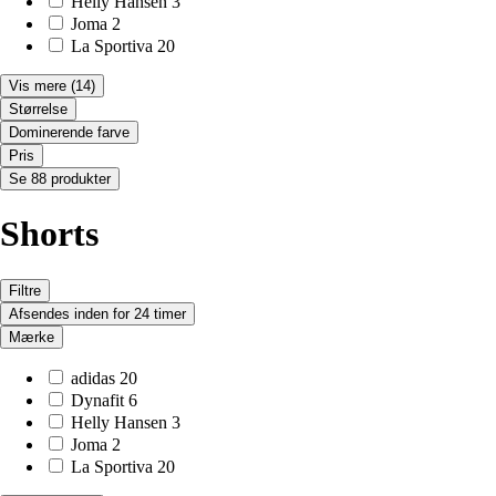
Helly Hansen
3
Joma
2
La Sportiva
20
Vis mere
(14)
Størrelse
Dominerende farve
Pris
Se 88 produkter
Shorts
Filtre
Afsendes inden for 24 timer
Mærke
adidas
20
Dynafit
6
Helly Hansen
3
Joma
2
La Sportiva
20