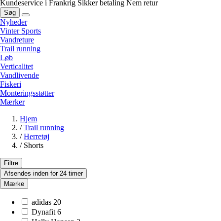
Kundeservice i Frankrig
Sikker betaling
Nem retur
Søg
Nyheder
Vinter Sports
Vandreture
Trail running
Løb
Verticalitet
Vandlivende
Fiskeri
Monteringsstøtter
Mærker
Hjem
/
Trail running
/
Herretøj
/
Shorts
Filtre
Afsendes inden for 24 timer
Mærke
adidas
20
Dynafit
6