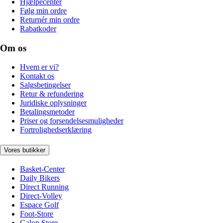
Hjælpecenter
Følg min ordre
Returnér min ordre
Rabatkoder
Om os
Hvem er vi?
Kontakt os
Salgsbetingelser
Retur & refundering
Juridiske oplysninger
Betalingsmetoder
Priser og forsendelsesmuligheder
Fortrolighedserklæring
Vores butikker
Basket-Center
Daily Bikers
Direct Running
Direct-Volley
Espace Golf
Foot-Store
Galop Store