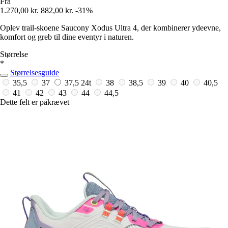
Fra
1.270,00 kr.
882,00 kr.
-31%
Oplev trail-skoene Saucony Xodus Ultra 4, der kombinerer ydeevne,
komfort og greb til dine eventyr i naturen.
Størrelse
*
Størrelsesguide
35,5
37
37,5
24t
38
38,5
39
40
40,5
41
42
43
44
44,5
Dette felt er påkrævet