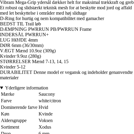
Vibram Mega-Grip ydersål dækker helt for maksimal trækkraft og greb
Et robust og slidstærkt teknisk mesh for at beskytte mod jord og affald
med let beskyttelse i områder med høj slidtage
D-Ring for hurtig og nem kompatibilitet med gamacher
BEDST TIL Trail løb
DÆMPNING PWRRUN PB/PWRRUN Frame
INDERSÅL PWRRUN+
LUG HØJDE 4mm
DØR 6mm (36/30mm)
VÆGT Mænd 10.9oz (309g)
Kvinder 9.9oz (280g)
STØRRELSER Mænd 7-13, 14, 15
Kvinder 5-12
DURABILITET Denne model er vegansk og indeholder genanvendte
materialer
Yderligere information
Mærke
Saucony
Farve
white/citron
Dominerende farve
Hvid
Køn
Kvinde
Aldersgruppe
Voksen
Sortiment
Xodus
Drop
6 mm