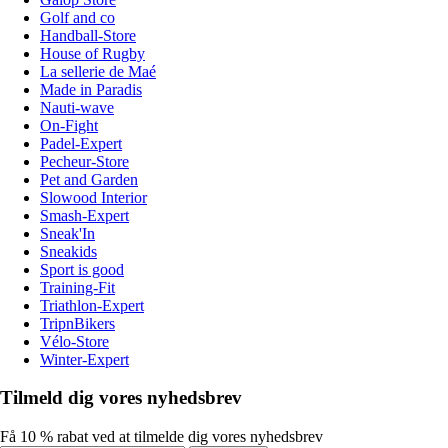
Golf and co
Handball-Store
House of Rugby
La sellerie de Maé
Made in Paradis
Nauti-wave
On-Fight
Padel-Expert
Pecheur-Store
Pet and Garden
Slowood Interior
Smash-Expert
Sneak'In
Sneakids
Sport is good
Training-Fit
Triathlon-Expert
TripnBikers
Vélo-Store
Winter-Expert
Tilmeld dig vores nyhedsbrev
Få 10 % rabat ved at tilmelde dig vores nyhedsbrev