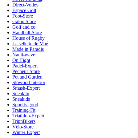
Direct-Volley
Espace Golf
Foot-Store
Galop Store
Golf and co
Handball-Store
House of Rugby
La sellerie de Maé
Made in Paradis
Nauti-wave
On-Fight
Padel-Expert
Pecheur-Store
Pet and Garden
Slowood Interior
Smash-Expert
Sneak'In
Sneakids
Sport is good
Training-Fit
Triathlon-Expert
TripnBikers
Vélo-Store
Winter-Expert