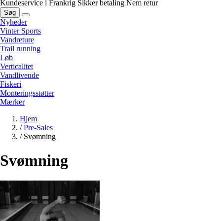
Kundeservice i Frankrig
Sikker betaling
Nem retur
Søg
Nyheder
Vinter Sports
Vandreture
Trail running
Løb
Verticalitet
Vandlivende
Fiskeri
Monteringsstøtter
Mærker
Hjem
/
Pre-Sales
/
Svømning
Svømning