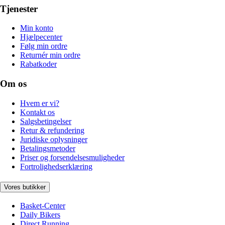
Tjenester
Min konto
Hjælpecenter
Følg min ordre
Returnér min ordre
Rabatkoder
Om os
Hvem er vi?
Kontakt os
Salgsbetingelser
Retur & refundering
Juridiske oplysninger
Betalingsmetoder
Priser og forsendelsesmuligheder
Fortrolighedserklæring
Vores butikker
Basket-Center
Daily Bikers
Direct Running