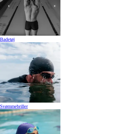
Badetøj
Svømmebriller