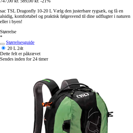
747,00 kr.
589,00 kr.
-21%
sac TSL Dragonfly 10-20 L Vælg den justerbare rygsæk, og få en
alsidig, komfortabel og praktisk følgesvend til dine udflugter i naturen
eller i byen!
Størrelse
*
Størrelsesguide
20 L
24t
Dette felt er påkrævet
Sendes inden for 24 timer