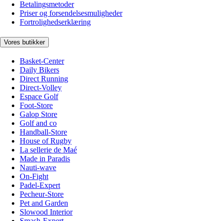
Betalingsmetoder
Priser og forsendelsesmuligheder
Fortrolighedserklæring
Vores butikker
Basket-Center
Daily Bikers
Direct Running
Direct-Volley
Espace Golf
Foot-Store
Galop Store
Golf and co
Handball-Store
House of Rugby
La sellerie de Maé
Made in Paradis
Nauti-wave
On-Fight
Padel-Expert
Pecheur-Store
Pet and Garden
Slowood Interior
Smash-Expert