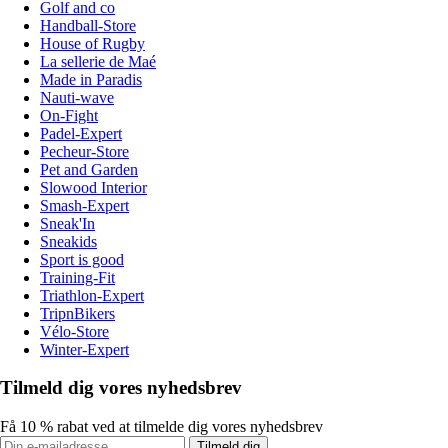
Golf and co
Handball-Store
House of Rugby
La sellerie de Maé
Made in Paradis
Nauti-wave
On-Fight
Padel-Expert
Pecheur-Store
Pet and Garden
Slowood Interior
Smash-Expert
Sneak'In
Sneakids
Sport is good
Training-Fit
Triathlon-Expert
TripnBikers
Vélo-Store
Winter-Expert
Tilmeld dig vores nyhedsbrev
Få 10 % rabat ved at tilmelde dig vores nyhedsbrev
Tilmeld dig