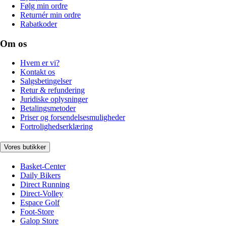
Følg min ordre
Returnér min ordre
Rabatkoder
Om os
Hvem er vi?
Kontakt os
Salgsbetingelser
Retur & refundering
Juridiske oplysninger
Betalingsmetoder
Priser og forsendelsesmuligheder
Fortrolighedserklæring
Vores butikker
Basket-Center
Daily Bikers
Direct Running
Direct-Volley
Espace Golf
Foot-Store
Galop Store