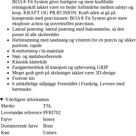
BOA® Fit System giver hurtigere og mere kraftfulde
retningsskift takket være en bedre forbindelse mellem udstyr og
krop. KRAFT OG PRÆCISION: Kraft uden at gå på
kompromis med præcisionen: BOA® Fit System giver mere
eksplosiv action og uovertruffen præcision.
Lateral justering: lateral justering med hukommelse, så den
passer til alle skobredder
Hælstramning med tandstang og vristrem for en præcis og sikker
pasform. rapide
Komfortstrop i bi-materiale
Støj- og stødabsorberende
Klassisk klatrekile
Fastgørelsesblok til transport og opbevaring GRIP
Meget godt greb på skråninger takket være 3D-design
Forreste klo
6 udskiftelige stålpigge Fremstillet i Frankrig. Leveres med
bæretaske.
Yderligere information
Mærke
TSL
Leverandør reference
PFRI702
Farve
honey
Dominerende farve
Brun
Køn
Unisex