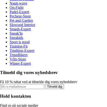
Nauti-wave
On-Fight
Padel-Expert
Pecheur-Store
Pet and Garden
Slowood Interior
Smash-Expert
Sneak'In
Sneakids
Sport is good
Training-Fit
Triathlon-Expert
TripnBikers
Vélo-Store
Winter-Expert
Tilmeld dig vores nyhedsbrev
Få 10 % rabat ved at tilmelde dig vores nyhedsbrev
Tilmeld dig
Hold kontakten
Find os på sociale medier