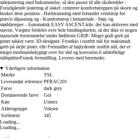
sidejustering med hukommelse, så den passer til alle skobredder -
Forudgående justering af ankel: centrerer komfortstroppen på skoen og
husker dens position - Hælstramning med fortandet vriststrop for
præcis tilpasning og - Komfortstrop i bimateriale - Støj- og
støddæmper - Automatisk EASY ASCENT-kile, der kan aktiveres med
staven. Vægten fordeles over hele bindingshælen, så der ikke er nogen
stansende fornemmelse under fødderne.GRIP- Meget godt greb på
pister takket være 3D-designet- Frontklo i rustfrit stål for maksimalt
greb på stejle pister. elle Fremstillet af højtydende rustfrit stål, der er
meget modstandsdygtigt over for slid og korrosion.6 udskiftelige
stålspidserFransk fremstilling. Leveres med bæretaske.
Yderligere information
Mærke
TSL
Leverandør reference
PFRAC201
Farve
dark grey
Dominerende farve
Grå
Køn
Unisex
Aldersgruppe
Voksen
Sortiment
345
Loading...
Loading...