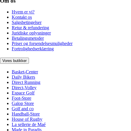
Om os
Hvem er vi?
Kontakt os
Salgsbetingelser
Retur & refundering
Juridiske oplysninger
Betalingsmetoder
Priser og forsendelsesmuligheder
Fortrolighedserklæring
Vores butikker
Basket-Center
Daily Bikers
Direct Running
Direct-Volley
Espace Golf
Foot-Store
Galop Store
Golf and co
Handball-Store
House of Rugby
La sellerie de Maé
Made in Paradis