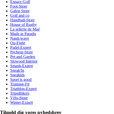
Espace Golf
Foot-Store
Galop Store
Golf and co
Handball-Store
House of Rugby
La sellerie de Maé
Made in Paradis
Nauti-wave
On-Fight
Padel-Expert
Pecheur-Store
Pet and Garden
Slowood Interior
Smash-Expert
Sneak'In
Sneakids
Sport is good
Training-Fit
Triathlon-Expert
TripnBikers
Vélo-Store
Winter-Expert
Tilmeld dig vores nyhedsbrev