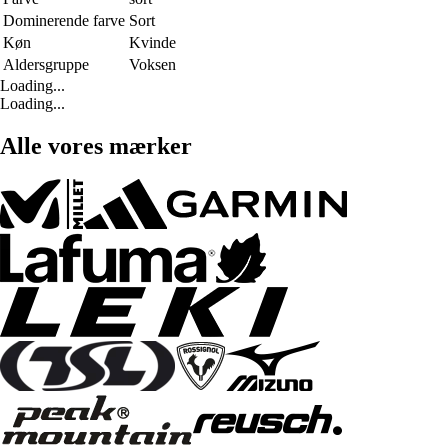
Dominerende farve
Sort
Køn
Kvinde
Aldersgruppe
Voksen
Loading...
Loading...
Alle vores mærker