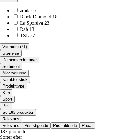
adidas
5
Black Diamond
18
La Sportiva
23
Rab
13
TSL
27
Vis mere
(21)
Størrelse
Dominerende farve
Sortiment
Aldersgruppe
Karakteristisk
Produkttype
Køn
Sport
Pris
Se 183 produkter
Relevans
Relevans
Pris stigende
Pris faldende
Rabat
183 produkter
Sorter efter