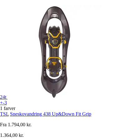
24t
+-3
1 farver
TSL
Sneskovandring 438 Up&Down Fit Grip
Fra
1.794,00 kr.
1.364,00 kr.