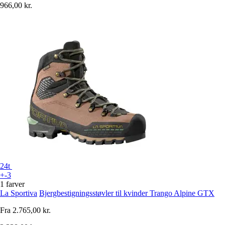
966,00 kr.
24t
+-3
1 farver
La Sportiva
Bjergbestigningsstøvler til kvinder Trango Alpine GTX
Fra
2.765,00 kr.