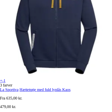
+-1
3 farver
La Sportiva
Hættetrøje med fuld lynlås Kaos
Fra
635,00 kr.
479,00 kr.