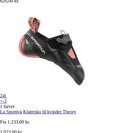
620,00 kr.
24t
+-3
1 farver
La Sportiva
Klatresko til kvinder Theory
Fra
1.233,00 kr.
1.023,00 kr.