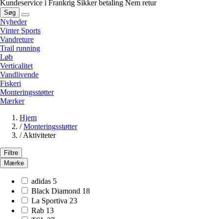
Kundeservice i Frankrig
Sikker betaling
Nem retur
Søg
Nyheder
Vinter Sports
Vandreture
Trail running
Løb
Verticalitet
Vandlivende
Fiskeri
Monteringsstøtter
Mærker
Hjem
/
Monteringsstøtter
/
Aktiviteter
Filtre
Mærke
adidas
5
Black Diamond
18
La Sportiva
23
Rab
13