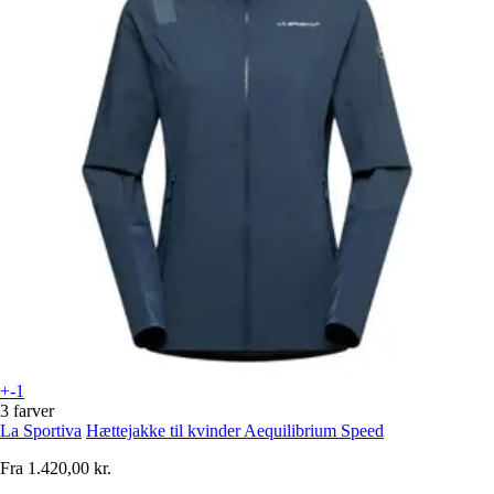
+-1
3 farver
La Sportiva
Hættejakke til kvinder Aequilibrium Speed
Fra
1.420,00 kr.