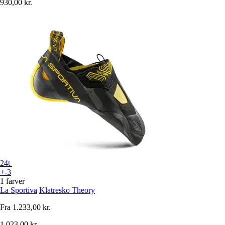
930,00 kr.
24t
+-3
1 farver
La Sportiva
Klatresko Theory
Fra
1.233,00 kr.
1.023,00 kr.