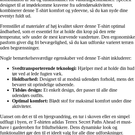
designet til at imødekomme kravene fra udendørsaktiviteter,
kombinerer denne T-shirt komfort og ydeevne, så du kan nyde dine
eventyr fuldt ud.
Fremstillet af materialer af høj kvalitet sikrer denne T-shirt optimal
åndbarhed, som er essentiel for at holde din krop på den rette
temperatur, selv under de mest krævende vandreture. Den ergonomiske
pasform giver dig fri bevægelighed, så du kan udforske varieret terræn
uden begrænsninger.
Nogle bemærkelsesværdige egenskaber ved denne T-shirt inkluderer:
Svedtransporterende teknologi:
Hjælper med at holde din hud
tør ved at lede fugten væk.
Holdbarhed:
Designet til at modstå udendørs forhold, mens det
bevarer sit oprindelige udseende.
Tidsløs design:
Et enkelt design, der passer til alle dine
udendørs outfits.
Optimal komfort:
Blødt stof for maksimal komfort under dine
aktiviteter.
Uanset om det er til en bjergvandring, en tur i skoven eller en simpel
udflugt i byen, er T-shirten adidas Terrex Secret Paths Ahead et must-
have i garderoben for friluftselskere. Dens dynamiske look og
funktionalitet gør den til et ideelt valg for alle dine udforskninger.