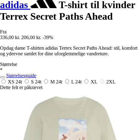
adidas
T-shirt til kvinder
Terrex Secret Paths Ahead
Fra
336,00 kr.
206,00 kr.
-39%
Opdag dame T-shirten adidas Terrex Secret Paths Ahead: stil, komfort
og ydeevne samlet for dine uforglemmelige vandreture.
Størrelse
*
Størrelsesguide
XS
24t
S
24t
M
24t
L
24t
XL
2XL
Dette felt er påkrævet