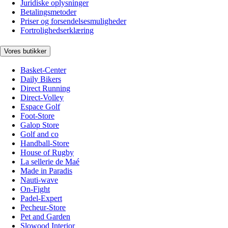
Juridiske oplysninger
Betalingsmetoder
Priser og forsendelsesmuligheder
Fortrolighedserklæring
Vores butikker
Basket-Center
Daily Bikers
Direct Running
Direct-Volley
Espace Golf
Foot-Store
Galop Store
Golf and co
Handball-Store
House of Rugby
La sellerie de Maé
Made in Paradis
Nauti-wave
On-Fight
Padel-Expert
Pecheur-Store
Pet and Garden
Slowood Interior