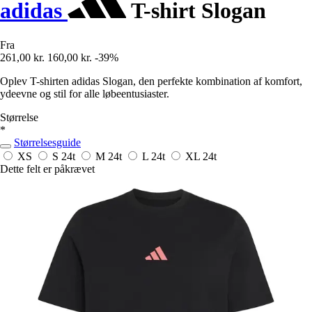
adidas
T-shirt Slogan
Fra
261,00 kr.
160,00 kr.
-39%
Oplev T-shirten adidas Slogan, den perfekte kombination af komfort,
ydeevne og stil for alle løbeentusiaster.
Størrelse
*
Størrelsesguide
XS
S
24t
M
24t
L
24t
XL
24t
Dette felt er påkrævet