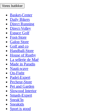
Vores butikker
Basket-Center
Daily Bikers
Direct Running
Direct-Volley
Espace Golf
Foot-Store
Galop Store
Golf and co
Handball-Store
House of Rugby
La sellerie de Maé
Made in Paradis
Nauti-wave
On-Fight
Padel-Expert
Pecheur-Store
Pet and Garden
Slowood Interior
Smash-Expert
Sneak'In
Sneakids
Sport is good