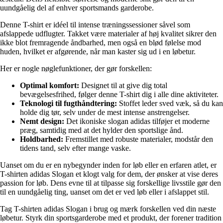
uundgåelig del af enhver sportsmands garderobe.
Denne T-shirt er idéel til intense træningssessioner såvel som
afslappede udflugter. Takket være materialer af høj kvalitet sikrer den
ikke blot fremragende åndbarhed, men også en blød følelse mod
huden, hvilket er afgørende, når man kaster sig ud i en løbetur.
Her er nogle nøglefunktioner, der gør forskellen:
Optimal komfort:
Designet til at give dig total
bevægelsesfrihed, følger denne T-shirt dig i alle dine aktiviteter.
Teknologi til fugthåndtering:
Stoffet leder sved væk, så du kan
holde dig tør, selv under de mest intense anstrengelser.
Nemt design:
Det ikoniske slogan adidas tilføjer et moderne
præg, samtidig med at det hylder den sportslige ånd.
Holdbarhed:
Fremstillet med robuste materialer, modstår den
tidens tand, selv efter mange vaske.
Uanset om du er en nybegynder inden for løb eller en erfaren atlet, er
T-shirten adidas Slogan et klogt valg for dem, der ønsker at vise deres
passion for løb. Dens evne til at tilpasse sig forskellige livsstile gør den
til en uundgåelig ting, uanset om det er ved løb eller i afslappet stil.
Tag T-shirten adidas Slogan i brug og mærk forskellen ved din næste
løbetur. Styrk din sportsgarderobe med et produkt, der forener tradition