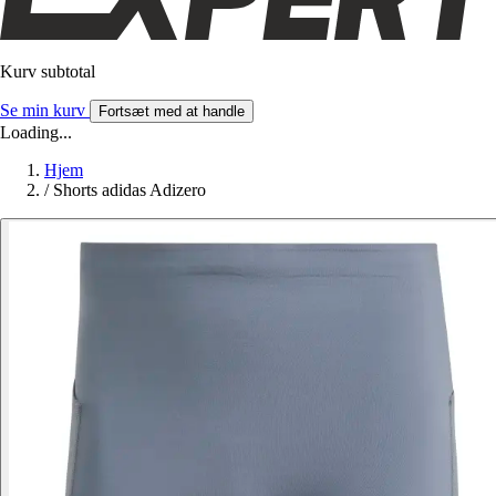
Kurv subtotal
Se min kurv
Fortsæt med at handle
Loading...
Hjem
/
Shorts adidas Adizero