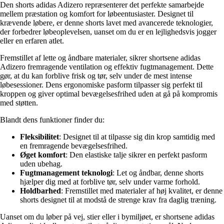
Den shorts adidas Adizero repræsenterer det perfekte samarbejde
mellem præstation og komfort for løbeentusiaster. Designet til
krævende løbere, er denne shorts lavet med avancerede teknologier,
der forbedrer løbeoplevelsen, uanset om du er en lejlighedsvis jogger
eller en erfaren atlet.
Fremstillet af lette og åndbare materialer, sikrer shortsene adidas
Adizero fremragende ventilation og effektiv fugtmanagement. Dette
gør, at du kan forblive frisk og tør, selv under de mest intense
løbesessioner. Dens ergonomiske pasform tilpasser sig perfekt til
kroppen og giver optimal bevægelsesfrihed uden at gå på kompromis
med støtten.
Blandt dens funktioner finder du:
Fleksibilitet
: Designet til at tilpasse sig din krop samtidig med
en fremragende bevægelsesfrihed.
Øget komfort
: Den elastiske talje sikrer en perfekt pasform
uden ubehag.
Fugtmanagement teknologi
: Let og åndbar, denne shorts
hjælper dig med at forblive tør, selv under varme forhold.
Holdbarhed
: Fremstillet med materialer af høj kvalitet, er denne
shorts designet til at modstå de strenge krav fra daglig træning.
Uanset om du løber på vej, stier eller i bymiljøet, er shortsene adidas