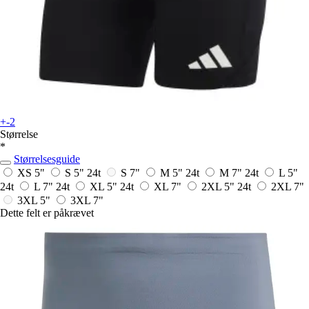
+-2
Størrelse
*
Størrelsesguide
XS 5"
S 5"
24t
S 7"
M 5"
24t
M 7"
24t
L 5"
24t
L 7"
24t
XL 5"
24t
XL 7"
2XL 5"
24t
2XL 7"
3XL 5"
3XL 7"
Dette felt er påkrævet