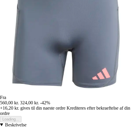
Fra
560,00 kr.
324,00 kr.
-42%
+16,20 kr.
gives til din naeste ordre
Krediteres efter bekraeftelse af din
ordre
Loading...
Beskrivelse