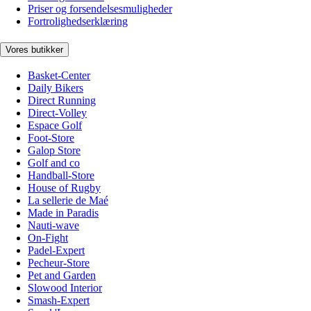
Priser og forsendelsesmuligheder
Fortrolighedserklæring
Vores butikker
Basket-Center
Daily Bikers
Direct Running
Direct-Volley
Espace Golf
Foot-Store
Galop Store
Golf and co
Handball-Store
House of Rugby
La sellerie de Maé
Made in Paradis
Nauti-wave
On-Fight
Padel-Expert
Pecheur-Store
Pet and Garden
Slowood Interior
Smash-Expert