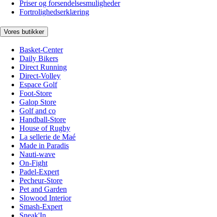
Priser og forsendelsesmuligheder
Fortrolighedserklæring
Vores butikker
Basket-Center
Daily Bikers
Direct Running
Direct-Volley
Espace Golf
Foot-Store
Galop Store
Golf and co
Handball-Store
House of Rugby
La sellerie de Maé
Made in Paradis
Nauti-wave
On-Fight
Padel-Expert
Pecheur-Store
Pet and Garden
Slowood Interior
Smash-Expert
Sneak'In