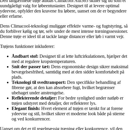
Den langærmede trøje adidas Climacool Adi365 skiller sig ud som et
uundgåeligt valg for løbeentusiaster. Designet til at levere optimal
ydeevne, opfylder den kravene fra løbere, uanset om de er begyndere
eller erfarne.
Dens Climacool-teknologi muliggør effektiv varme- og fugtstyring, så
du forbliver kølig og tør, selv under de mest intense træningssessioner.
Denne trøje er ideel til at tackle lange distancer eller løb i varmt vejr.
Trøjens funktioner inkluderer:
Åndbart stof:
Designet til at lette luftcirkulationen, hjælper det
med at regulere kropstemperaturen.
Snit der passer tæt:
Dens ergonomiske design sikrer maksimal
bevægelsesfrihed, samtidig med at den sidder komfortabelt på
plads.
Teknologi til svedtransport:
Den specifikke behandling af
fibrene gør, at den kan absorbere fugt, hvilket begrænser
ubehaget under anstrengelse.
Reflekterende detaljer:
For bedre synlighed under natløb er
trøjen udstyret med detaljer, der reflekterer lys.
Elegant finish:
Hvert element af trøjen er tænkt for at forene
ydeevne og stil, hvilket sikrer et moderne look både på stierne
og ved konkurrencer.
Uanset om det er til regelmæssig træning eller konkurrence, vil den