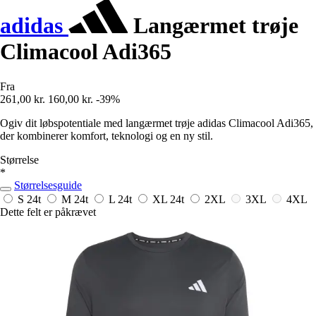
adidas
Langærmet trøje
Climacool Adi365
Fra
261,00 kr.
160,00 kr.
-39%
Ogiv dit løbspotentiale med langærmet trøje adidas Climacool Adi365,
der kombinerer komfort, teknologi og en ny stil.
Størrelse
*
Størrelsesguide
S
24t
M
24t
L
24t
XL
24t
2XL
3XL
4XL
Dette felt er påkrævet