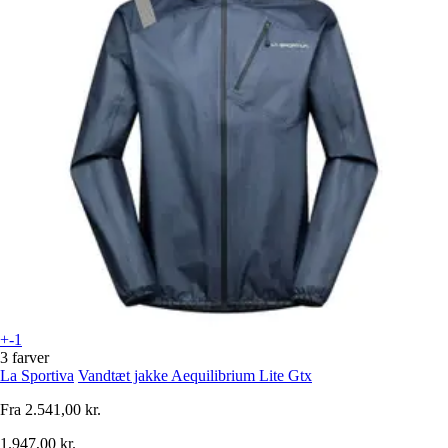
+-1
3 farver
La Sportiva
Vandtæt jakke Aequilibrium Lite Gtx
Fra
2.541,00 kr.
1.947,00 kr.