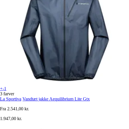
+-1
3 farver
La Sportiva
Vandtæt jakke Aequilibrium Lite Gtx
Fra
2.541,00 kr.
1.947,00 kr.