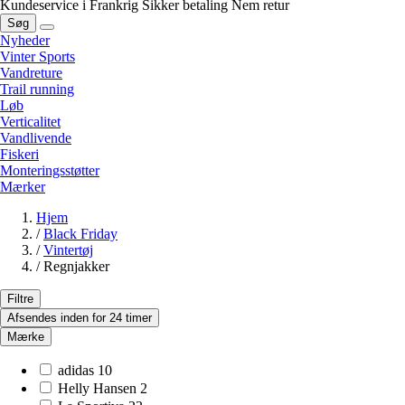
Kundeservice i Frankrig
Sikker betaling
Nem retur
Søg
Nyheder
Vinter Sports
Vandreture
Trail running
Løb
Verticalitet
Vandlivende
Fiskeri
Monteringsstøtter
Mærker
Hjem
/
Black Friday
/
Vintertøj
/
Regnjakker
Filtre
Afsendes inden for 24 timer
Mærke
adidas
10
Helly Hansen
2