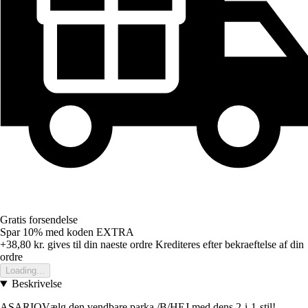
Gratis forsendelse
Spar 10%
med koden
EXTRA
+38,80 kr.
gives til din naeste ordre
Krediteres efter bekraeftelse af din
ordre
Loading...
Beskrivelse
ASARIOVælg den vendbare parka /B/HEJ med dens 2-i-1-stil!