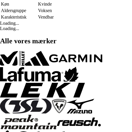
Køn
Kvinde
Aldersgruppe
Voksen
Karakteristisk
Vendbar
Loading...
Loading...
Alle vores mærker