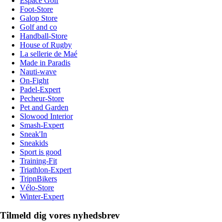
Espace Golf
Foot-Store
Galop Store
Golf and co
Handball-Store
House of Rugby
La sellerie de Maé
Made in Paradis
Nauti-wave
On-Fight
Padel-Expert
Pecheur-Store
Pet and Garden
Slowood Interior
Smash-Expert
Sneak'In
Sneakids
Sport is good
Training-Fit
Triathlon-Expert
TripnBikers
Vélo-Store
Winter-Expert
Tilmeld dig vores nyhedsbrev