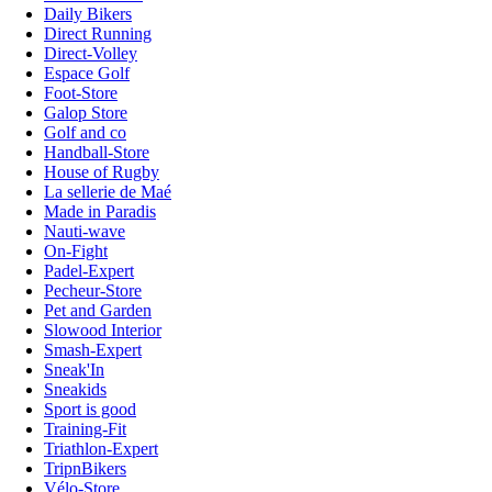
Daily Bikers
Direct Running
Direct-Volley
Espace Golf
Foot-Store
Galop Store
Golf and co
Handball-Store
House of Rugby
La sellerie de Maé
Made in Paradis
Nauti-wave
On-Fight
Padel-Expert
Pecheur-Store
Pet and Garden
Slowood Interior
Smash-Expert
Sneak'In
Sneakids
Sport is good
Training-Fit
Triathlon-Expert
TripnBikers
Vélo-Store