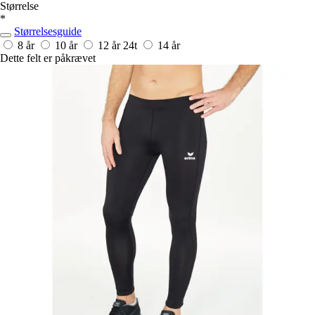
Størrelse
*
Størrelsesguide
8 år
10 år
12 år
24t
14 år
Dette felt er påkrævet