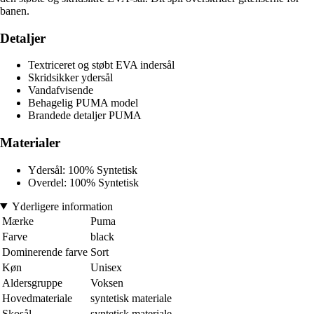
banen.
Detaljer
Textriceret og støbt EVA indersål
Skridsikker ydersål
Vandafvisende
Behagelig PUMA model
Brandede detaljer PUMA
Materialer
Ydersål: 100% Syntetisk
Overdel: 100% Syntetisk
Yderligere information
Mærke
Puma
Farve
black
Dominerende farve
Sort
Køn
Unisex
Aldersgruppe
Voksen
Hovedmateriale
syntetisk materiale
Skosål
syntetisk materiale