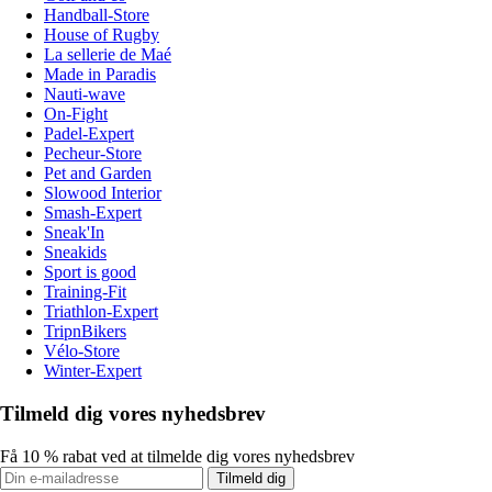
Handball-Store
House of Rugby
La sellerie de Maé
Made in Paradis
Nauti-wave
On-Fight
Padel-Expert
Pecheur-Store
Pet and Garden
Slowood Interior
Smash-Expert
Sneak'In
Sneakids
Sport is good
Training-Fit
Triathlon-Expert
TripnBikers
Vélo-Store
Winter-Expert
Tilmeld dig vores nyhedsbrev
Få 10 % rabat ved at tilmelde dig vores nyhedsbrev
Tilmeld dig