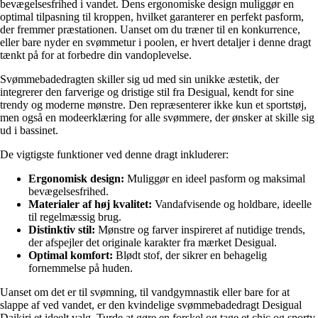
bevægelsesfrihed i vandet. Dens ergonomiske design muliggør en
optimal tilpasning til kroppen, hvilket garanterer en perfekt pasform,
der fremmer præstationen. Uanset om du træner til en konkurrence,
eller bare nyder en svømmetur i poolen, er hvert detaljer i denne dragt
tænkt på for at forbedre din vandoplevelse.
Svømmebadedragten skiller sig ud med sin unikke æstetik, der
integrerer den farverige og dristige stil fra Desigual, kendt for sine
trendy og moderne mønstre. Den repræsenterer ikke kun et sportstøj,
men også en modeerklæring for alle svømmere, der ønsker at skille sig
ud i bassinet.
De vigtigste funktioner ved denne dragt inkluderer:
Ergonomisk design:
Muliggør en ideel pasform og maksimal
bevægelsesfrihed.
Materialer af høj kvalitet:
Vandafvisende og holdbare, ideelle
til regelmæssig brug.
Distinktiv stil:
Mønstre og farver inspireret af nutidige trends,
der afspejler det originale karakter fra mærket Desigual.
Optimal komfort:
Blødt stof, der sikrer en behagelig
fornemmelse på huden.
Uanset om det er til svømning, til vandgymnastik eller bare for at
slappe af ved vandet, er den kvindelige svømmebadedragt Desigual
Daikiri et ideelt valg. Turde at gøre en forskel og tage et chic og sporty