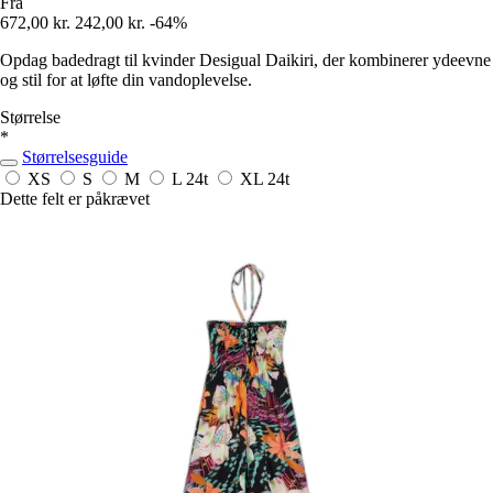
Fra
672,00 kr.
242,00 kr.
-64%
Opdag badedragt til kvinder Desigual Daikiri, der kombinerer ydeevne
og stil for at løfte din vandoplevelse.
Størrelse
*
Størrelsesguide
XS
S
M
L
24t
XL
24t
Dette felt er påkrævet