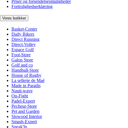
Priser og forsendelsesmuligheder
Fortrolighedserklæring
Vores butikker
Basket-Center
Daily Bikers
Direct Running
Direct-Volley
Espace Golf
Foot-Store
Galop Store
Golf and co
Handball-Store
House of Rugby
La sellerie de Maé
Made in Paradis
Nauti-wave
On-Fight
Padel-Expert
Pecheur-Store
Pet and Garden
Slowood Interior
Smash-Expert
Sneak'In