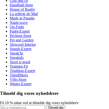
Golf and co
Handball-Store
House of Rugby
La sellerie de Maé
Made in Paradis
Nauti-wave
On-Fight
Padel-Expert
Pecheur-Store
Pet and Garden
Slowood Interior
Smash-Expert
Sneak'In
Sneakids
Sport is good
Training-Fit
Triathlon-Expert
TripnBikers
Vélo-Store
Winter-Expert
Tilmeld dig vores nyhedsbrev
Få 10 % rabat ved at tilmelde dig vores nyhedsbrev
Tilmeld dig