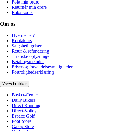
Følg min ordre
Returnér min ordre
Rabatkoder
Om os
Hvem er vi?
Kontakt os
Salgsbetingelser
Retur & refundering
Juridiske oplysninger
Betalingsmetoder
Priser og forsendelsesmuligheder
Fortrolighedserklæring
Vores butikker
Basket-Center
Daily Bikers
Direct Running
Direct-Volley
Espace Golf
Foot-Store
Galop Store