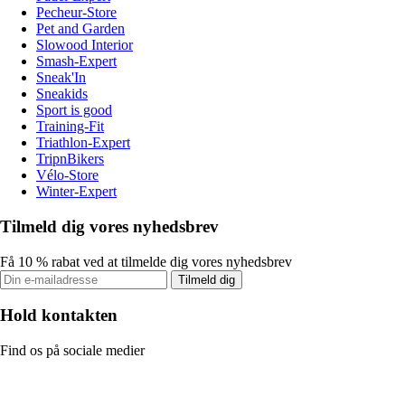
Pecheur-Store
Pet and Garden
Slowood Interior
Smash-Expert
Sneak'In
Sneakids
Sport is good
Training-Fit
Triathlon-Expert
TripnBikers
Vélo-Store
Winter-Expert
Tilmeld dig vores nyhedsbrev
Få 10 % rabat ved at tilmelde dig vores nyhedsbrev
Tilmeld dig
Hold kontakten
Find os på sociale medier