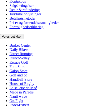
Kontakt os
Salgsbetingelser
Retur & refundering
Juridiske oplysninger
Betalingsmetoder
Priser og forsendelsesmuligheder
Fortrolighedserklæring
Vores butikker
Basket-Center
Daily Bikers
Direct Running
Direct-Volley
Espace Golf
Foot-Store
Galop Store
Golf and co
Handball-Store
House of Rugby
La sellerie de Maé
Made in Paradis
Nauti-wave
On-Fight
Padel-Expert