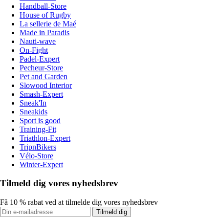
Handball-Store
House of Rugby
La sellerie de Maé
Made in Paradis
Nauti-wave
On-Fight
Padel-Expert
Pecheur-Store
Pet and Garden
Slowood Interior
Smash-Expert
Sneak'In
Sneakids
Sport is good
Training-Fit
Triathlon-Expert
TripnBikers
Vélo-Store
Winter-Expert
Tilmeld dig vores nyhedsbrev
Få 10 % rabat ved at tilmelde dig vores nyhedsbrev
Tilmeld dig