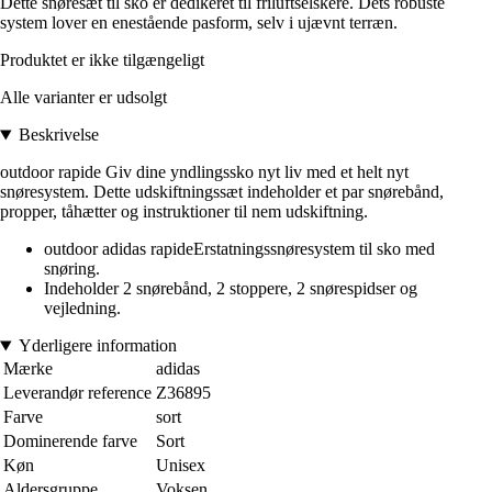
Dette snøresæt til sko er dedikeret til friluftselskere. Dets robuste
system lover en enestående pasform, selv i ujævnt terræn.
Produktet er ikke tilgængeligt
Alle varianter er udsolgt
Beskrivelse
outdoor rapide Giv dine yndlingssko nyt liv med et helt nyt
snøresystem. Dette udskiftningssæt indeholder et par snørebånd,
propper, tåhætter og instruktioner til nem udskiftning.
outdoor adidas rapideErstatningssnøresystem til sko med
snøring.
Indeholder 2 snørebånd, 2 stoppere, 2 snørespidser og
vejledning.
Yderligere information
Mærke
adidas
Leverandør reference
Z36895
Farve
sort
Dominerende farve
Sort
Køn
Unisex
Aldersgruppe
Voksen